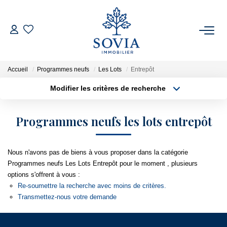
ACHETER
Accueil
Programmes neufs
Les Lots
Entrepôt
LOUER
Modifier les critères de recherche
Type de transaction
Localisation
Acheter
Localisation
ESTIMER
Programmes neufs les lots entrepôt
Type de bien
Surface min
Appartement
FAIRE GÉRER
Nous n'avons pas de biens à vous proposer dans la catégorie
Plus de critères
Budget max
Programmes neufs Les Lots Entrepôt pour le moment , plusieurs
NOTRE AGENCE
options s'offrent à vous :
Créer une alerte
Re-soumettre la recherche avec moins de critères.
Qui Sommes Nous
Transmettez-nous votre demande
Notre Équipe