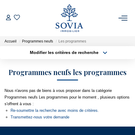
ACHETER
Accueil
Programmes neufs
Les programmes
LOUER
Modifier les critères de recherche
Type de transaction
Localisation
Acheter
Localisation
ESTIMER
Programmes neufs les programmes
Type de bien
Surface min
Appartement
FAIRE GÉRER
Nous n'avons pas de biens à vous proposer dans la catégorie
Plus de critères
Budget max
Programmes neufs Les programmes pour le moment , plusieurs options
NOTRE AGENCE
s'offrent à vous :
Créer une alerte
Re-soumettre la recherche avec moins de critères.
Qui Sommes Nous
Transmettez-nous votre demande
Notre Équipe