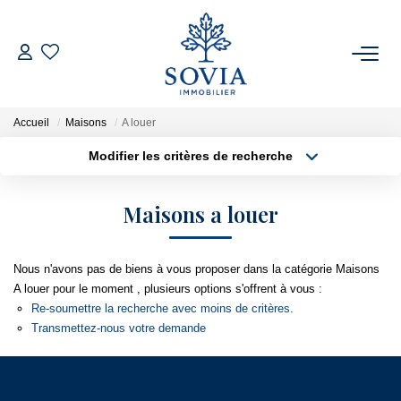
ACHETER
Accueil
Maisons
A louer
LOUER
Modifier les critères de recherche
Type de transaction
Localisation
Acheter
Localisation
ESTIMER
Maisons a louer
Type de bien
Surface min
Appartement
FAIRE GÉRER
Nous n'avons pas de biens à vous proposer dans la catégorie Maisons
Plus de critères
Budget max
A louer pour le moment , plusieurs options s'offrent à vous :
NOTRE AGENCE
Re-soumettre la recherche avec moins de critères.
Créer une alerte
Transmettez-nous votre demande
Qui Sommes Nous
Notre Équipe