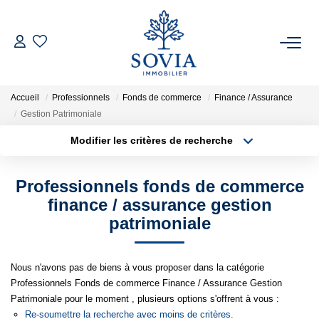
ACHETER
Accueil
Professionnels
Fonds de commerce
Finance / Assurance
LOUER
Gestion Patrimoniale
Modifier les critères de recherche
ESTIMER
Localisation
Type de transaction
Surface min
Professionnels fonds de commerce
Type de bien
FAIRE GÉRER
finance / assurance gestion
Plus de critères
Budget max
patrimoniale
NOTRE AGENCE
Créer une alerte
Nous n'avons pas de biens à vous proposer dans la catégorie
Qui Sommes Nous
Professionnels Fonds de commerce Finance / Assurance Gestion
Notre Équipe
Patrimoniale pour le moment , plusieurs options s'offrent à vous :
Re-soumettre la recherche avec moins de critères.
Nous Rejoindre