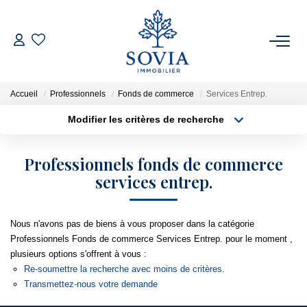
ACHETER
Accueil
Professionnels
Fonds de commerce
Services Entrep.
LOUER
Modifier les critères de recherche
Type de transaction
Localisation
Acheter
Localisation
ESTIMER
Professionnels fonds de commerce
Type de bien
services entrep.
Surface min
Appartement
FAIRE GÉRER
Plus de critères
Budget max
Nous n'avons pas de biens à vous proposer dans la catégorie
NOTRE AGENCE
Professionnels Fonds de commerce Services Entrep. pour le moment ,
Créer une alerte
plusieurs options s'offrent à vous :
Qui Sommes Nous
Re-soumettre la recherche avec moins de critères.
Transmettez-nous votre demande
Notre Équipe