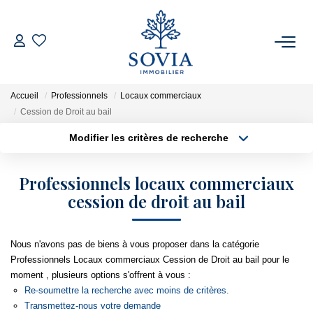
ACHETER
Accueil
Professionnels
Locaux commerciaux
LOUER
Cession de Droit au bail
Modifier les critères de recherche
Type de transaction
Localisation
ESTIMER
Acheter
Localisation
Professionnels locaux commerciaux
Type de bien
FAIRE GÉRER
cession de droit au bail
Surface min
Appartement
Plus de critères
Budget max
NOTRE AGENCE
Nous n'avons pas de biens à vous proposer dans la catégorie
Professionnels Locaux commerciaux Cession de Droit au bail pour le
Créer une alerte
Qui Sommes Nous
moment , plusieurs options s'offrent à vous :
Re-soumettre la recherche avec moins de critères.
Notre Équipe
Transmettez-nous votre demande