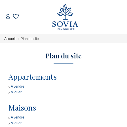
ACHETER
Accueil
Plan du site
LOUER
Plan du site
ESTIMER
Appartements
FAIRE GÉRER
A vendre
A louer
NOTRE AGENCE
Maisons
Qui Sommes Nous
A vendre
Notre Équipe
A louer