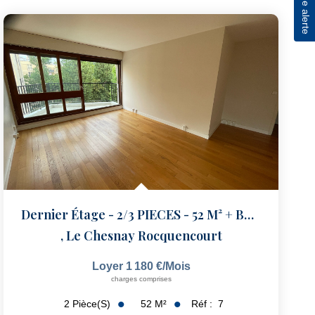
Dernier Étage - 2/3 PIECES - 52 M² + BALCON
,
Le Chesnay Rocquencourt
Loyer 1 180 €/mois
charges comprises
52
M²
Réf :
7
2
Pièce(s)