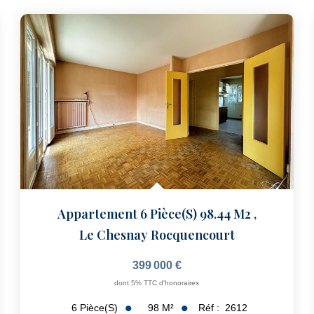
Appartement 6 Pièce(s) 98.44 M2
,
Le Chesnay Rocquencourt
399 000 €
dont 5% TTC d'honoraires
98
M²
Réf :
2612
6
Pièce(s)