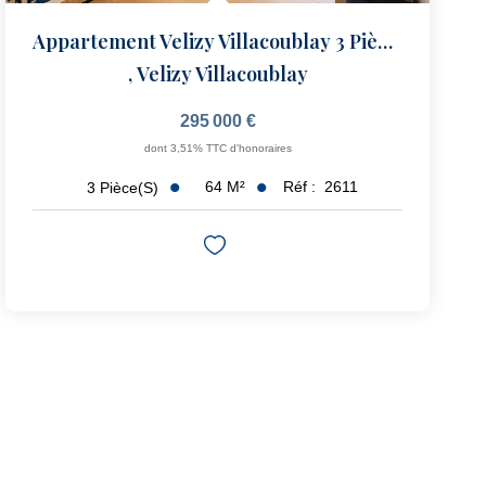
Appartement Velizy Villacoublay 3 Pièce(s) 65 M2
,
Velizy Villacoublay
295 000 €
dont 3,51% TTC d'honoraires
64
M²
Réf :
2611
3
Pièce(s)