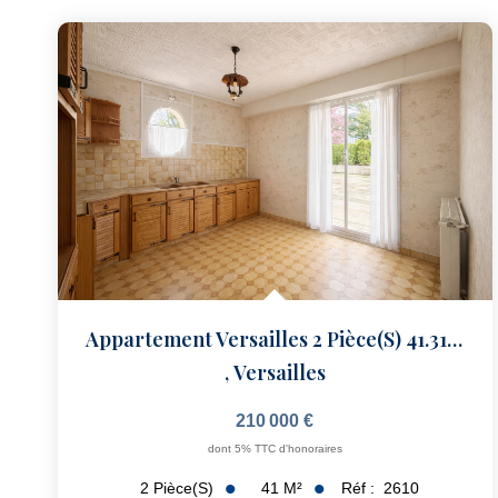
Appartement Versailles 2 Pièce(s) 41.31 M2
,
Versailles
210 000 €
dont 5% TTC d'honoraires
41
M²
Réf :
2610
2
Pièce(s)