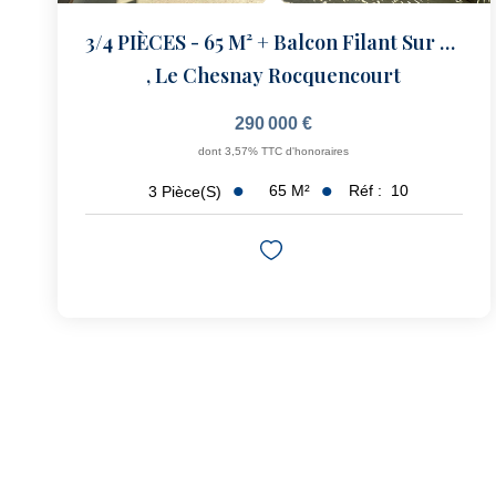
3/4 PIÈCES - 65 M² + Balcon Filant Sur Square
,
Le Chesnay Rocquencourt
290 000 €
dont 3,57% TTC d'honoraires
65
M²
Réf :
10
3
Pièce(s)