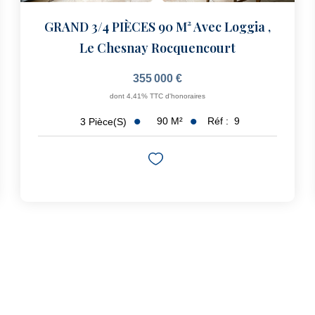
GRAND 3/4 PIÈCES 90 M² Avec Loggia
,
Le Chesnay Rocquencourt
355 000 €
dont 4,41% TTC d'honoraires
90
M²
Réf :
9
3
Pièce(s)